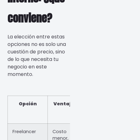
conviene?
La elección entre estas
opciones no es solo una
cuestión de precio, sino
de lo que necesita tu
negocio en este
momento.
Opción
Ventajas
Desventajas
p
Freelancer
Costo
Menor escala,
Neg
menor,
riesgo de
chic