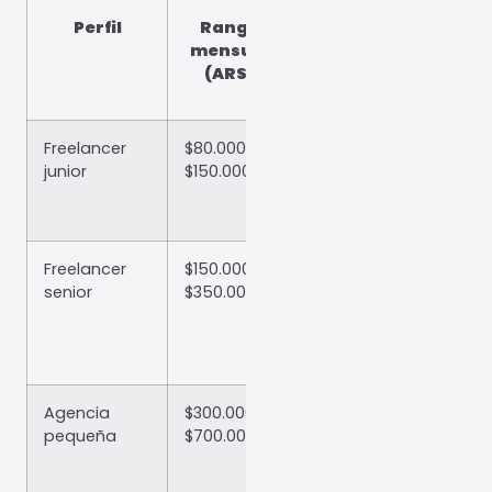
Perfil
Rango
Qué incluye
mensual
(ARS)
Freelancer
$80.000 –
Optimización
junior
$150.000
básica on-
page
Freelancer
$150.000 –
On-page +
senior
$350.000
contenido +
algo de
linkbuilding
Agencia
$300.000 –
Estrategia +
pequeña
$700.000
contenidos +
linkbuilding +
reportes