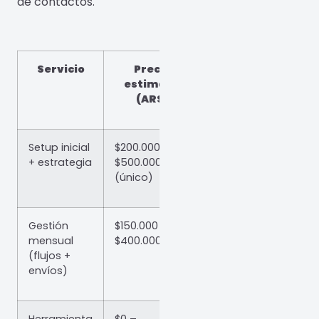
de contactos.
Servicio
Precio
estimado
(ARS)
Setup inicial
$200.000 –
+ estrategia
$500.000
(único)
Gestión
$150.000 –
mensual
$400.000/mes
(flujos +
envíos)