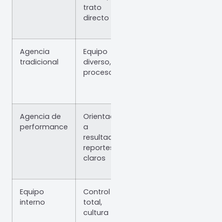
trato
dependencia
pre
directo
aju
Agencia
Equipo
Puede ser
Emp
tradicional
diverso,
cara sin foco
que
procesos
en resultados
prio
ima
Agencia de
Orientada
Mayor
Emp
performance
a
inversión
que 
resultados,
inicial
vent
reportes
claros
Equipo
Control
Alto costo fijo,
Emp
interno
total,
difícil de
gra
cultura
escalar
vol