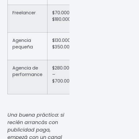
Freelancer
$70.000 –
$100.000 –
$180.000
$300.000/mes
Agencia
$130.000 –
$200.000 –
pequeña
$350.000
$600.000/mes
Agencia de
$280.000
$400.000 –
performance
–
$1.500.000+/mes
$700.000+
Una buena práctica: si
recién arrancás con
publicidad paga,
empezá con un canal