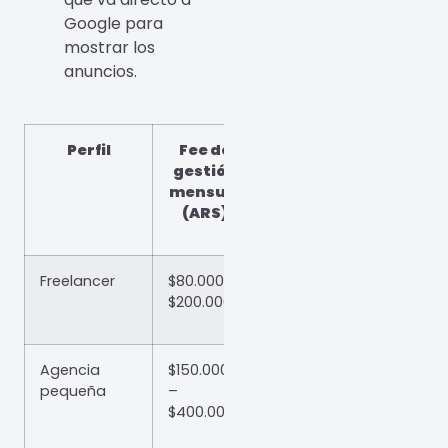
Google para
mostrar los
anuncios.
Perfil
Fee de
Inversión
gestión
mínima
mensual
sugerida (ARS)
(ARS)
Freelancer
$80.000 –
$150.000 –
$200.000
$400.000/mes
Agencia
$150.000
$300.000 –
pequeña
–
$800.000/mes
$400.000