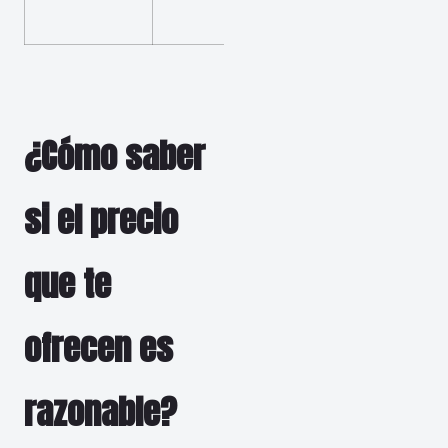
con
¿Cómo saber
si el precio
que te
ofrecen es
razonable?